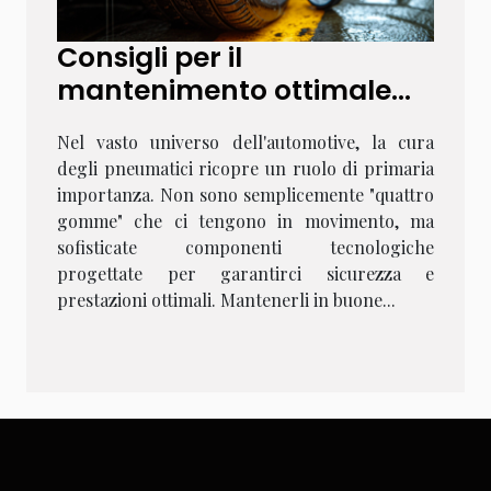
Consigli per il
mantenimento ottimale
dei pneumatici: come
Nel vasto universo dell'automotive, la cura
estendere la vita utile dei
degli pneumatici ricopre un ruolo di primaria
tuoi pneumatici
importanza. Non sono semplicemente "quattro
gomme" che ci tengono in movimento, ma
sofisticate componenti tecnologiche
progettate per garantirci sicurezza e
prestazioni ottimali. Mantenerli in buone...