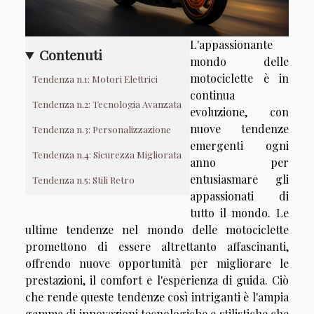
L'appassionante
Contenuti
mondo delle
motociclette è in
Tendenza n.1: Motori Elettrici
continua
Tendenza n.2: Tecnologia Avanzata
evoluzione, con
nuove tendenze
Tendenza n.3: Personalizzazione
emergenti ogni
Tendenza n.4: Sicurezza Migliorata
anno per
entusiasmare gli
Tendenza n.5: Stili Retro
appassionati di
tutto il mondo. Le
ultime tendenze nel mondo delle motociclette
promettono di essere altrettanto affascinanti,
offrendo nuove opportunità per migliorare le
prestazioni, il comfort e l'esperienza di guida. Ciò
che rende queste tendenze così intriganti è l'ampia
gamma di innovazioni tecnologiche e stilistiche che